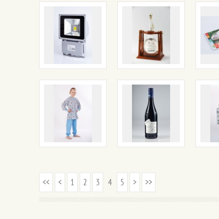
<<
<
1
2
3
4
5
>
>>