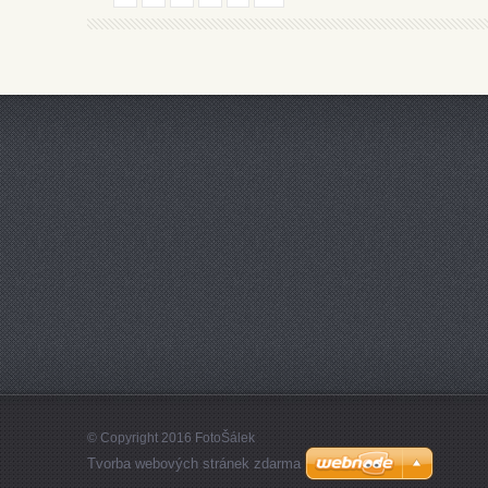
© Copyright 2016 FotoŠálek
Tvorba webových stránek zdarma