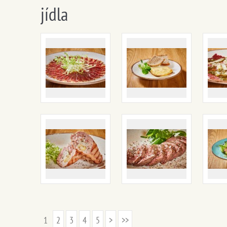
jídla
1
2
3
4
5
>
>>