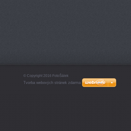
© Copyright 2016 FotoŠálek
Tvorba webových stránek zdarma