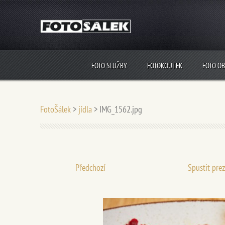
FOTO SLUŽBY
FOTOKOUTEK
FOTO O
FotoŠálek
>
jídla
>
IMG_1562.jpg
Předchozí
Spustit pre