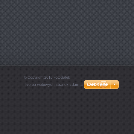
© Copyright 2016 FotoŠálek
Tvorba webových stránek zdarma