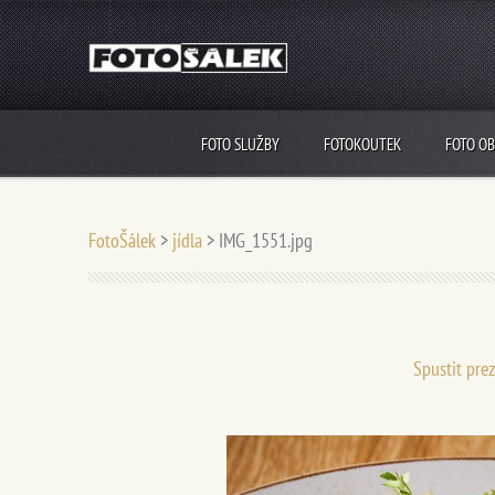
FOTO SLUŽBY
FOTOKOUTEK
FOTO O
FotoŠálek
>
jídla
>
IMG_1551.jpg
Spustit pre