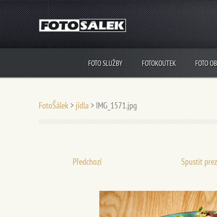
FOTO SLUŽBY
FOTOKOUTEK
FOTO O
FotoŠálek
>
jídla
>
IMG_1571.jpg
Předchozí
Spustit pre