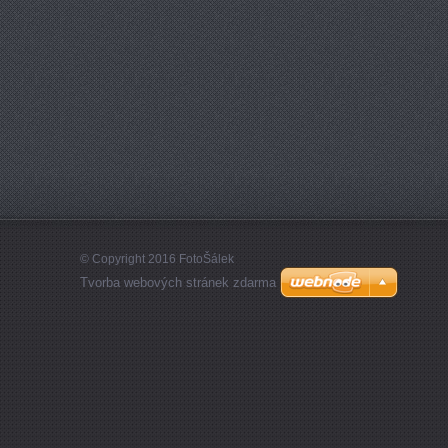
© Copyright 2016 FotoŠálek
Tvorba webových stránek zdarma