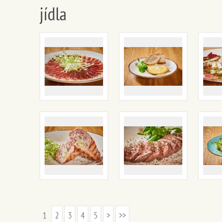
jídla
1
2
3
4
5
>
>>