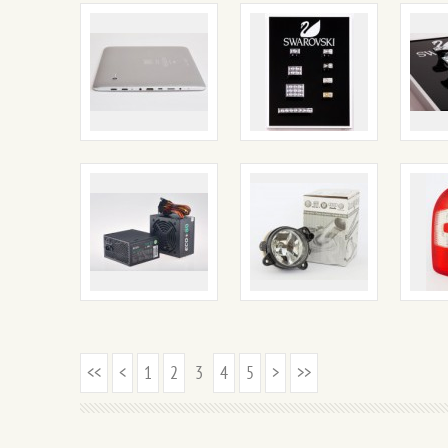
<<
<
1
2
3
4
5
>
>>