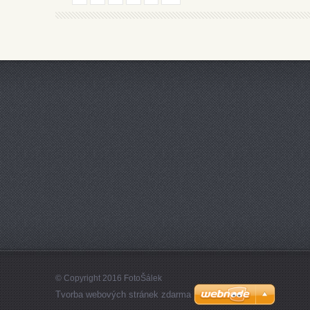
© Copyright 2016 FotoŠálek
Tvorba webových stránek zdarma