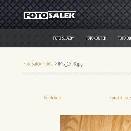
FOTO SLUŽBY
FOTOKOUTEK
FOTO O
FotoŠálek
>
jídla
>
IMG_1598.jpg
Předchozí
Spustit pre