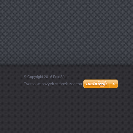
© Copyright 2016 FotoŠálek
Tvorba webových stránek zdarma