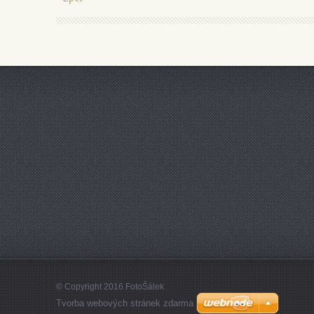
© Copyright 2016 FotoŠálek
Tvorba webových stránek zdarma