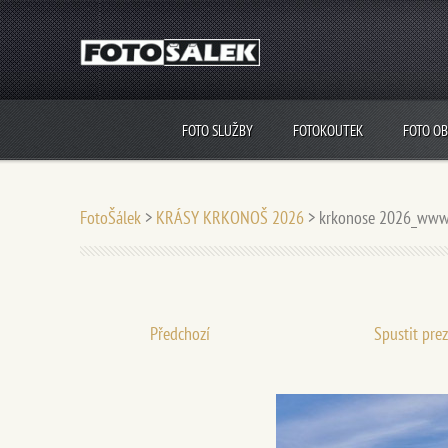
FOTO SLUŽBY
FOTOKOUTEK
FOTO O
FotoŠálek
>
KRÁSY KRKONOŠ 2026
>
krkonose 2026_www
Předchozí
Spustit pre