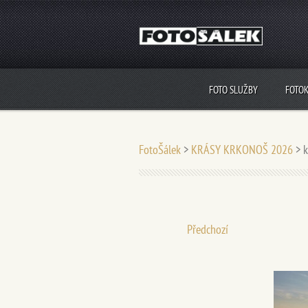
FOTO SLUŽBY
FOTO
FotoŠálek
>
KRÁSY KRKONOŠ 2026
>
Předchozí