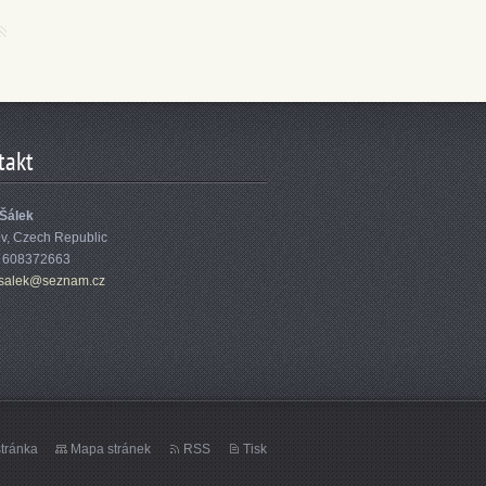
takt
 Šálek
ov, Czech Republic
: 608372663
sa
lek@sezn
am.cz
tránka
Mapa stránek
RSS
Tisk