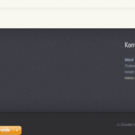
Kon
Miloš
Trutn
mobil
milos.
Úvodní s