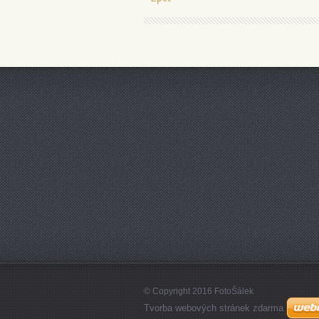
© Copyright 2016 FotoŠálek
Tvorba webových stránek zdarma