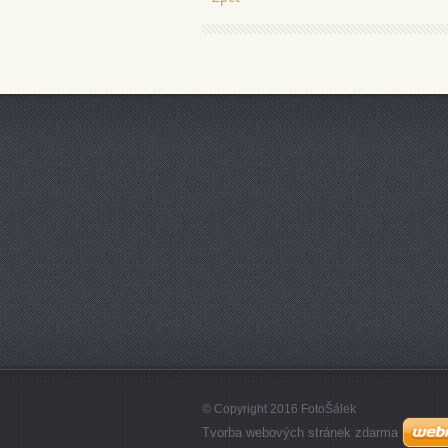
© Copyright 2016 FotoŠálek
Tvorba webových stránek zdarma