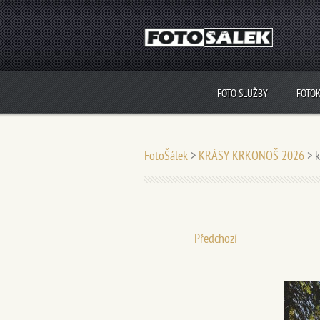
FOTO SLUŽBY
FOTO
FotoŠálek
>
KRÁSY KRKONOŠ 2026
>
Předchozí