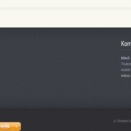
Kon
Miloš
Trutn
mobil
milos.
Úvodní s