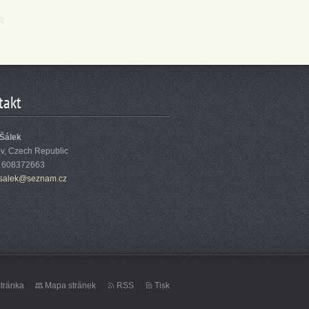
takt
 Šálek
ov, Czech Republic
: 608372663
sa
lek@sezn
am.cz
tránka
Mapa stránek
RSS
Tisk