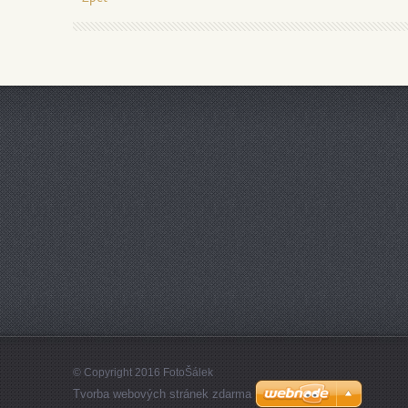
© Copyright 2016 FotoŠálek
Tvorba webových stránek zdarma