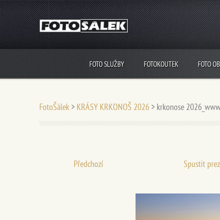
FOTO SLUŽBY
FOTOKOUTEK
FOTO O
FotoŠálek
>
KRÁSY KRKONOŠ 2026
>
krkonose 2026_www
Předchozí
Spustit pre