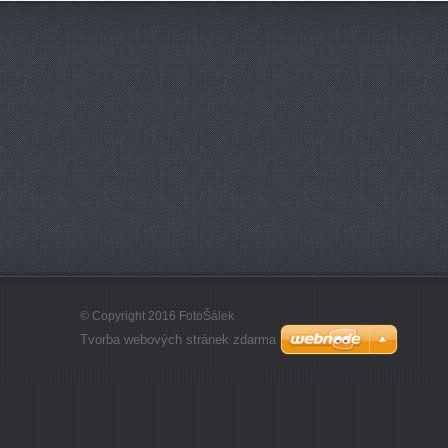
© Copyright 2016 FotoŠálek
Tvorba webových stránek zdarma