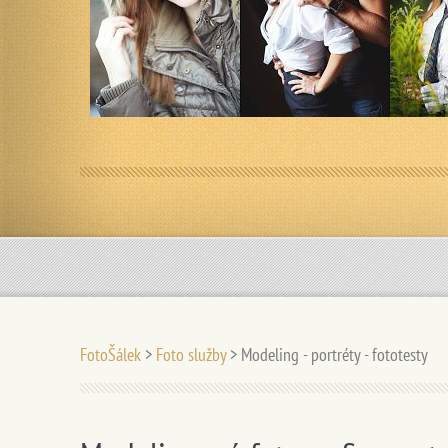
FotoŠálek
>
Foto služby
>
Modeling - portréty - fototesty