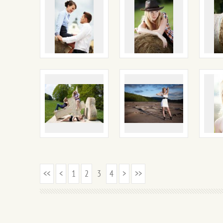
<<
<
1
2
3
4
>
>>