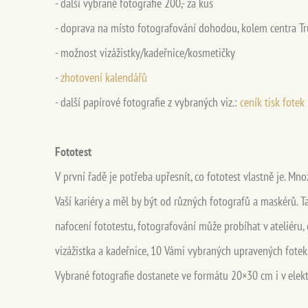
- další vybrané fotografie 200,- za kus
- doprava na místo fotografování dohodou, kolem centra T
- možnost vizážistky/kadeřnice/kosmetičky
-
zhotovení kalendářů
- další papírové fotografie z vybraných viz.:
ceník tisk fotek
Fototest
V první řadě je potřeba upřesnít, co fototest vlastně je. Mn
Vaší kariéry a měl by být od různých fotografů a maskérů. 
nafocení fototestu, fotografování může probíhat v ateliéru, e
vizážistka a kadeřnice, 10 Vámi vybraných upravených fotek 
Vybrané fotografie dostanete ve formátu 20×30 cm i v elek