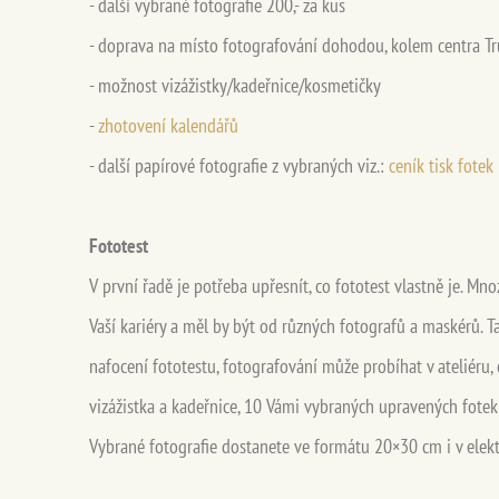
- další vybrané fotografie 200,- za kus
- doprava na místo fotografování dohodou, kolem centra T
- možnost vizážistky/kadeřnice/kosmetičky
-
zhotovení kalendářů
- další papírové fotografie z vybraných viz.:
ceník tisk fotek
Fototest
V první řadě je potřeba upřesnít, co fototest vlastně je. Mn
Vaší kariéry a měl by být od různých fotografů a maskérů. 
nafocení fototestu, fotografování může probíhat v ateliéru, e
vizážistka a kadeřnice, 10 Vámi vybraných upravených fotek 
Vybrané fotografie dostanete ve formátu 20×30 cm i v elek