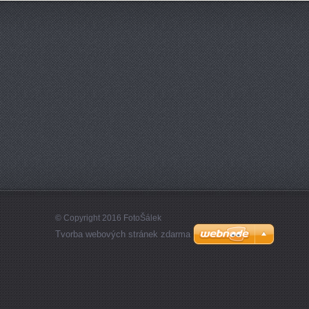
© Copyright 2016 FotoŠálek
Tvorba webových stránek zdarma