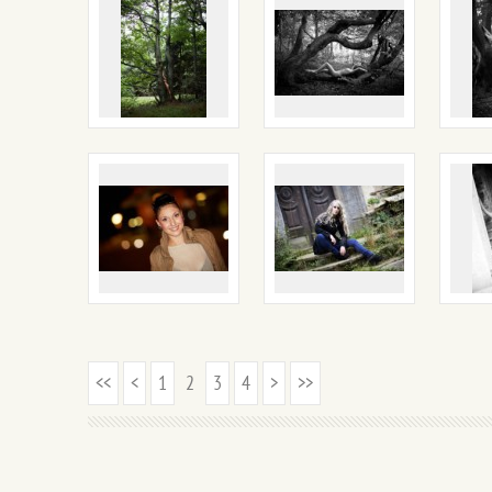
<<
<
1
2
3
4
>
>>