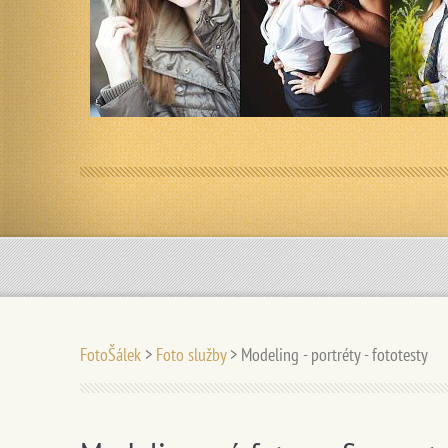
FotoŠálek
>
Foto služby
>
Modeling - portréty - fototesty