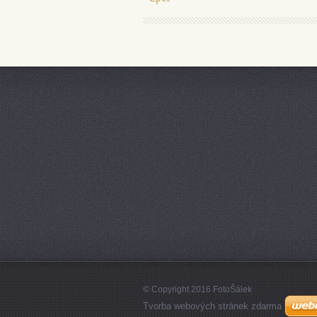
© Copyright 2016 FotoŠálek
Tvorba webových stránek zdarma