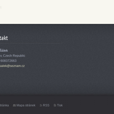
takt
 Šálek
ov, Czech Republic
: 608372663
sa
lek@sezn
am.cz
tránka
Mapa stránek
RSS
Tisk