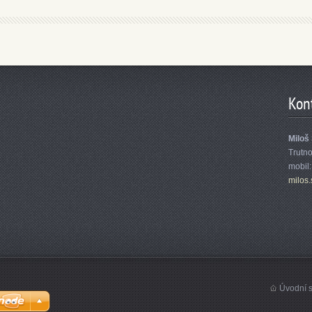
Kon
Miloš
Trutn
mobil
milos.
Úvodní s