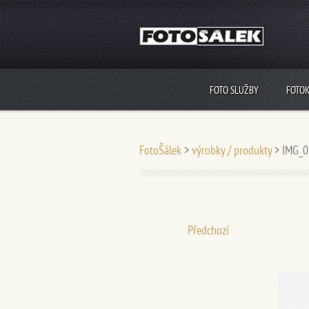
FOTO SLUŽBY
FOTO
FotoŠálek
>
výrobky / produkty
>
IMG_0
Předchozí