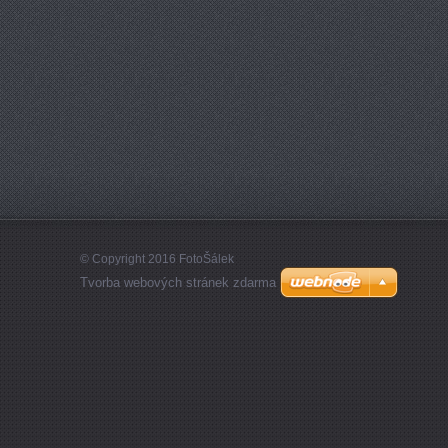
© Copyright 2016 FotoŠálek
Tvorba webových stránek zdarma