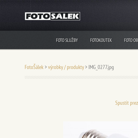
FOTO SLUŽBY
FOTOKOUTEK
FOTO O
FotoŠálek
>
výrobky / produkty
>
IMG_0277.jpg
Spustit pre