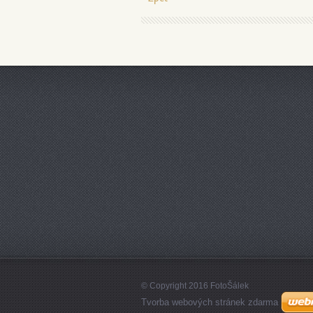
© Copyright 2016 FotoŠálek
Tvorba webových stránek zdarma