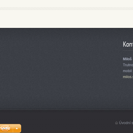
Kon
Miloš
Trutn
mobil
milos.
Úvodní s