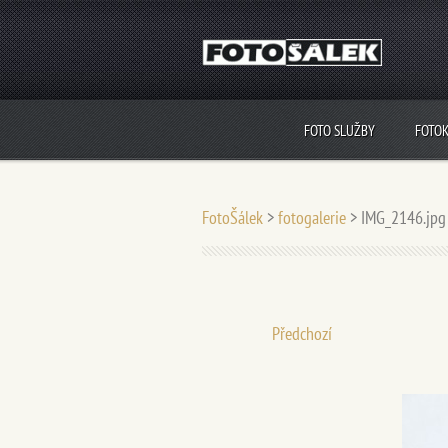
FOTO SLUŽBY
FOTO
FotoŠálek
>
fotogalerie
>
IMG_2146.jpg
Předchozí