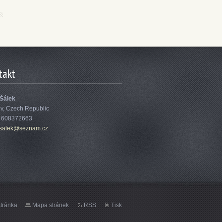
takt
 Šálek
ov, Czech Republic
: 608372663
sa
lek@sezn
am.cz
tránka
Mapa stránek
RSS
Tisk