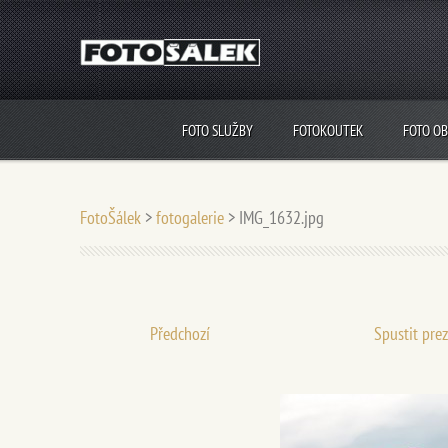
FOTO SLUŽBY
FOTOKOUTEK
FOTO O
FotoŠálek
>
fotogalerie
>
IMG_1632.jpg
Předchozí
Spustit pre