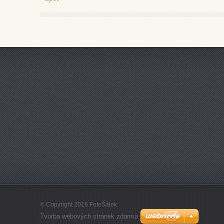
© Copyright 2016 FotoŠálek
Tvorba webových stránek zdarma