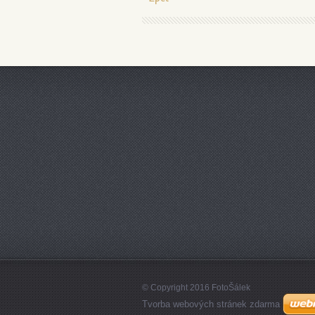
© Copyright 2016 FotoŠálek
Tvorba webových stránek zdarma