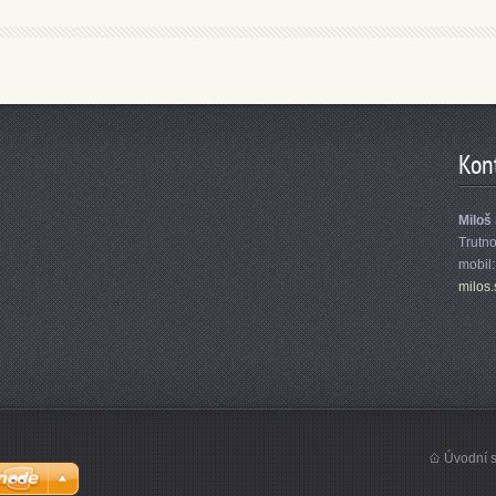
Kon
Miloš
Trutn
mobil
milos.
Úvodní s