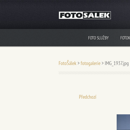
FOTO SLUŽBY
FOTO
FotoŠálek
>
fotogalerie
>
IMG_1937.jpg
Předchozí