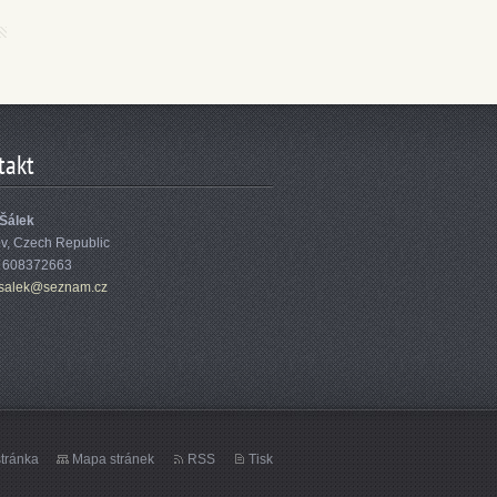
takt
 Šálek
ov, Czech Republic
: 608372663
sa
lek@sezn
am.cz
tránka
Mapa stránek
RSS
Tisk