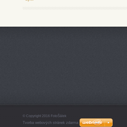
© Copyright 2016 FotoŠálek
Tvorba webových stránek zdarma