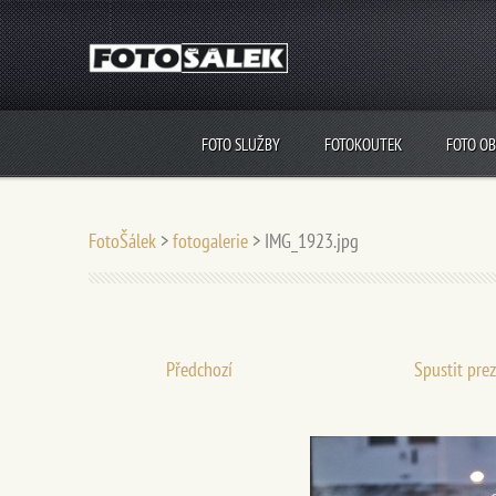
FOTO SLUŽBY
FOTOKOUTEK
FOTO O
FotoŠálek
>
fotogalerie
>
IMG_1923.jpg
Předchozí
Spustit pre