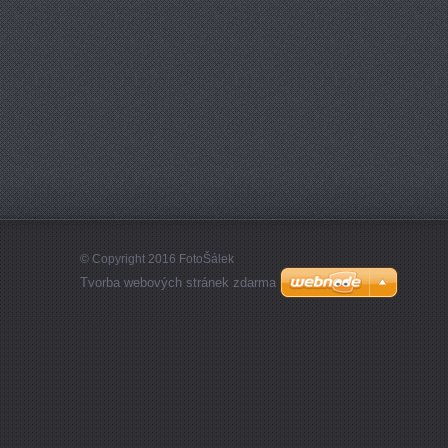
© Copyright 2016 FotoŠálek
Tvorba webových stránek zdarma