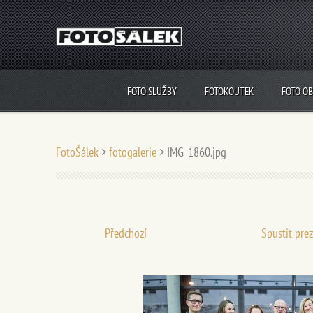
FOTO SLUŽBY
FOTOKOUTEK
FOTO O
FotoŠálek
>
fotogalerie
>
IMG_1860.jpg
Předchozí
Spustit pre