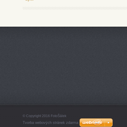
© Copyright 2016 FotoŠálek
Tvorba webových stránek zdarma