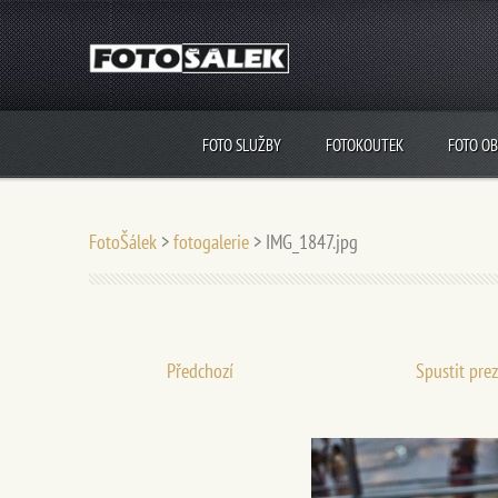
FOTO SLUŽBY
FOTOKOUTEK
FOTO O
FotoŠálek
>
fotogalerie
>
IMG_1847.jpg
Předchozí
Spustit pre