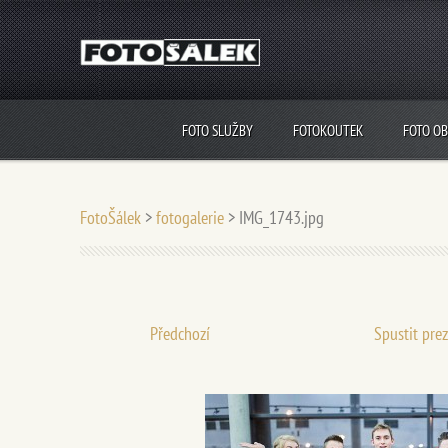
FOTO SLUŽBY
FOTOKOUTEK
FOTO O
FotoŠálek
>
fotogalerie
>
IMG_1743.jpg
Předchozí
Spustit pre