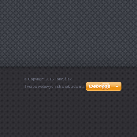
© Copyright 2016 FotoŠálek
Tvorba webových stránek zdarma