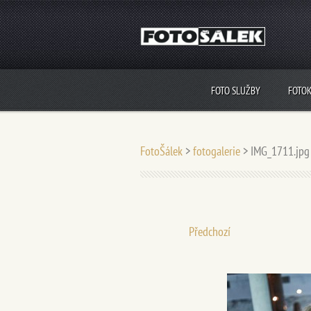
FOTO SLUŽBY
FOTO
FotoŠálek
>
fotogalerie
>
IMG_1711.jpg
Předchozí