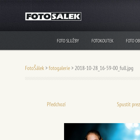
FOTO SLUŽBY
FOTOKOUTEK
FOTO O
FotoŠálek
>
fotogalerie
>
2018-10-28_16-59-00_full.jpg
Předchozí
Spustit pre