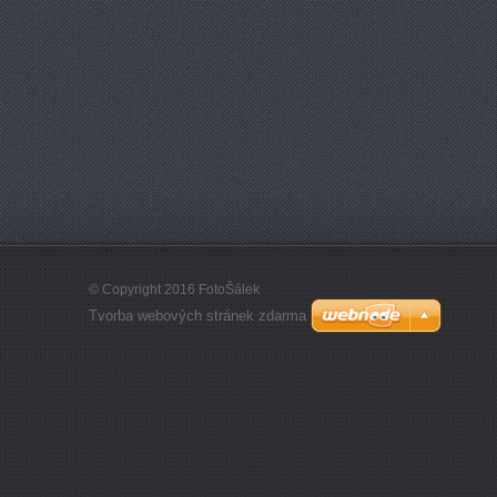
© Copyright 2016 FotoŠálek
Tvorba webových stránek zdarma