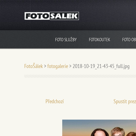
FOTO SLUŽBY
FOTOKOUTEK
FOTO O
FotoŠálek
>
fotogalerie
>
2018-10-19_21-43-45_full.jpg
Předchozí
Spustit pre