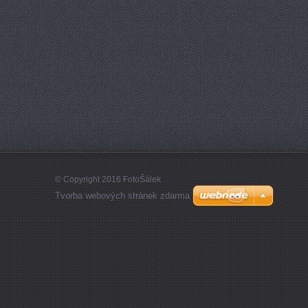
© Copyright 2016 FotoŠálek
Tvorba webových stránek zdarma