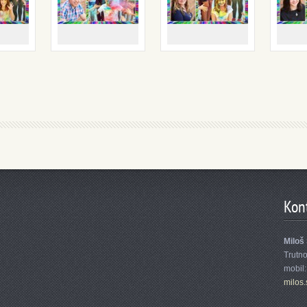
Kon
Miloš
Trutn
mobil
milos.