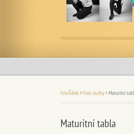
FotoŠálek
>
Foto služby
>
Maturitní tab
Maturitní tabla