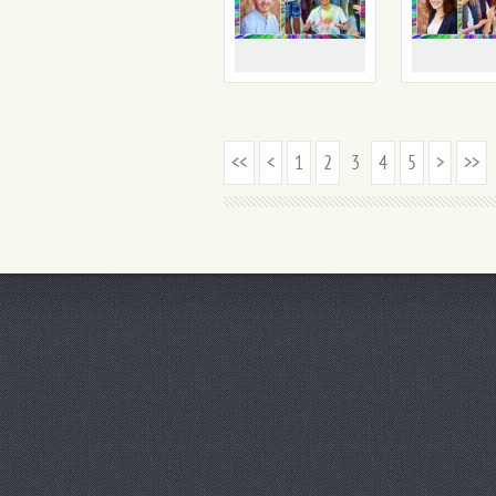
<<
<
1
2
3
4
5
>
>>