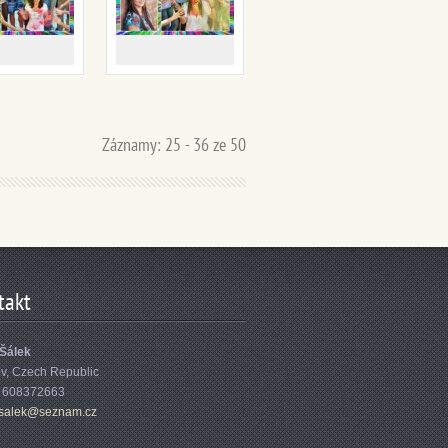
Záznamy: 25 - 36 ze 50
takt
 Šálek
ov, Czech Republic
: 608372663
sa
lek@sezn
am.cz