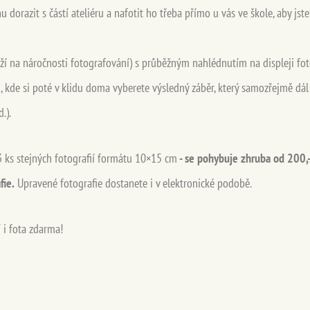
hu dorazit s částí ateliéru a nafotit ho třeba přímo u vás ve škole, aby js
eží na náročnosti fotografování) s průběžným nahlédnutím na displeji fo
, kde si poté v klidu doma vyberete výsledný záběr, který samozřejmě dál
.).
3 ks stejných fotografií formátu 10×15 cm
- se pohybuje zhruba od 200,-
fie.
Upravené fotografie dostanete i v elektronické podobě.
í i fota zdarma!