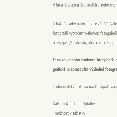
V interiéru, exteriéru, ateliéru, nebo mo
U každé osoby nafotím více záběrů (zál
fotografií vytvořím webovou fotogalerii
barvy/jasu/kontrastu, ořez, rámeček apod
Cena za jednoho studenta, který obrží
grafického zpracování výsledné fotogra
Třídní učitel / učitelka má fotografován
Další možnosti a příplatky:
- možnost vizážistky