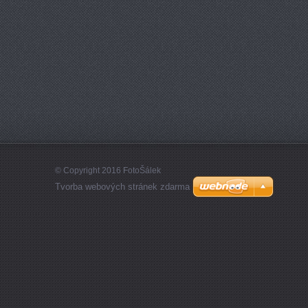
© Copyright 2016 FotoŠálek
Tvorba webových stránek zdarma