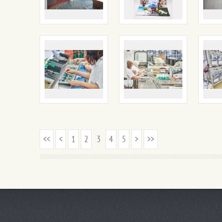
<<
<
1
2
3
4
5
>
>>