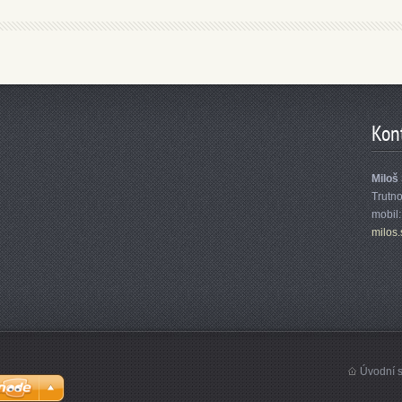
Kon
Miloš
Trutn
mobil
milos.
Úvodní s