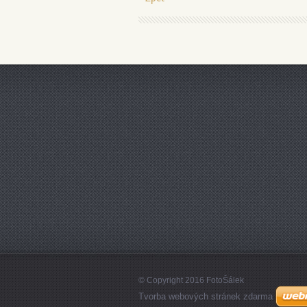
© Copyright 2016 FotoŠálek
Tvorba webových stránek zdarma