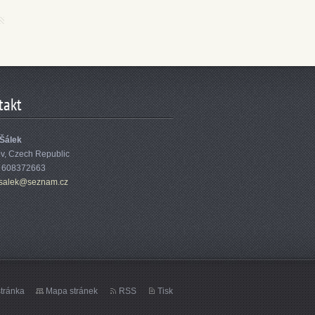
takt
 Šálek
ov, Czech Republic
: 608372663
sa
lek@sezn
am.cz
tránka
Mapa stránek
RSS
Tisk