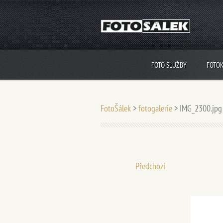
FOTO SLUŽBY
FOTO
FotoŠálek
>
fotogalerie
>
IMG_2300.jpg
Předchozí