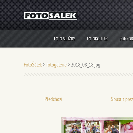
FOTO SLUŽBY
FOTOKOUTEK
FOTO O
FotoŠálek
>
fotogalerie
>
2018_08_18.jpg
Předchozí
Spustit pre