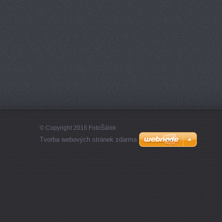
© Copyright 2016 FotoŠálek
Tvorba webových stránek zdarma