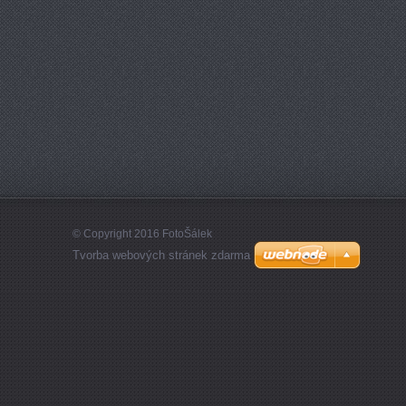
© Copyright 2016 FotoŠálek
Tvorba webových stránek zdarma