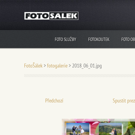
FOTO SLUŽBY
FOTOKOUTEK
FOTO O
FotoŠálek
>
fotogalerie
>
2018_06_01.jpg
Předchozí
Spustit pre