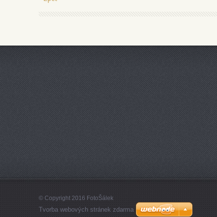
© Copyright 2016 FotoŠálek
Tvorba webových stránek zdarma