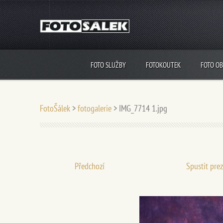
FOTO SLUŽBY
FOTOKOUTEK
FOTO O
FotoŠálek
>
fotogalerie
>
IMG_7714 1.jpg
Předchozí
Spustit pre