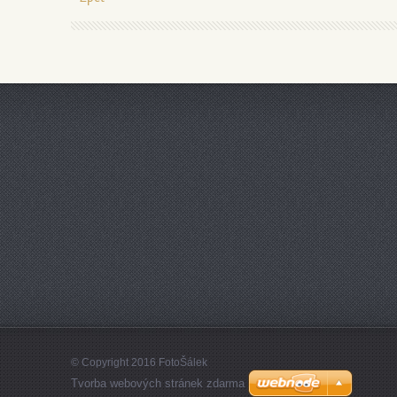
© Copyright 2016 FotoŠálek
Tvorba webových stránek zdarma