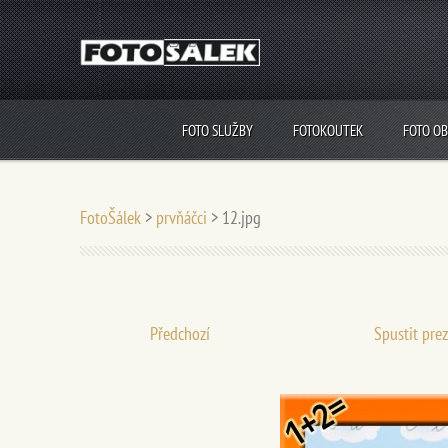
FOTO SLUŽBY
FOTOKOUTEK
FOTO O
FotoŠálek
>
prvňáčci
>
12.jpg
Předchozí
Spustit pre