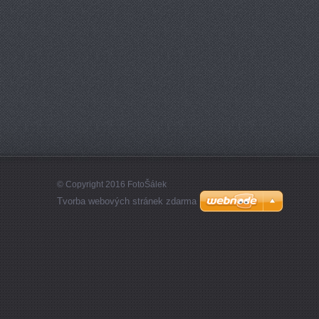
© Copyright 2016 FotoŠálek
Tvorba webových stránek zdarma