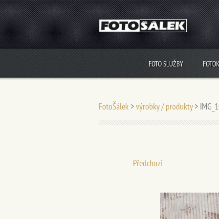
FOTO SLUŽBY
FOTO
FotoŠálek
>
výrobky / produkty
>
IMG_1
Předchozí