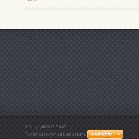
© Copyright 2016 FotoŠálek
Tvorba webových stránek zdarma