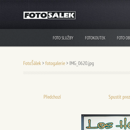
FOTO SLUŽBY
FOTOKOUTEK
FOTO O
FotoŠálek
>
fotogalerie
>
IMG_0620.jpg
Předchozí
Spustit pre