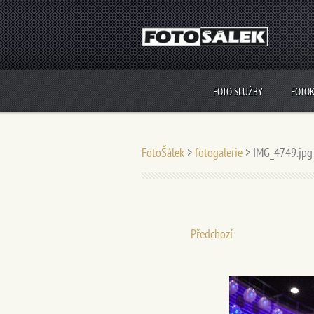
FOTO SLUŽBY
FOTO
FotoŠálek
>
fotogalerie
>
IMG_4749.jpg
Předchozí