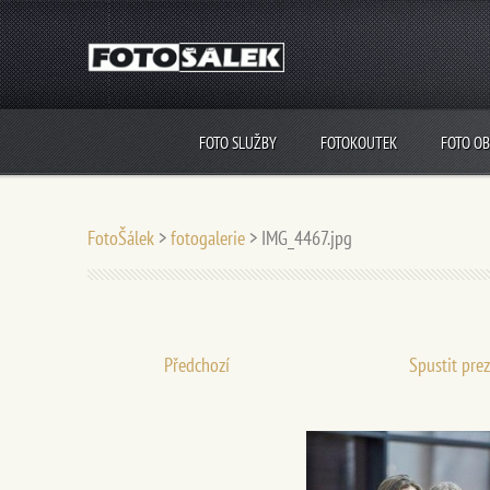
FOTO SLUŽBY
FOTOKOUTEK
FOTO O
FotoŠálek
>
fotogalerie
>
IMG_4467.jpg
Předchozí
Spustit pre