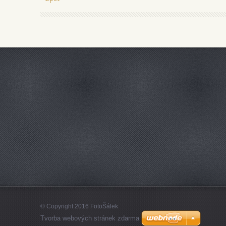
© Copyright 2016 FotoŠálek
Tvorba webových stránek zdarma