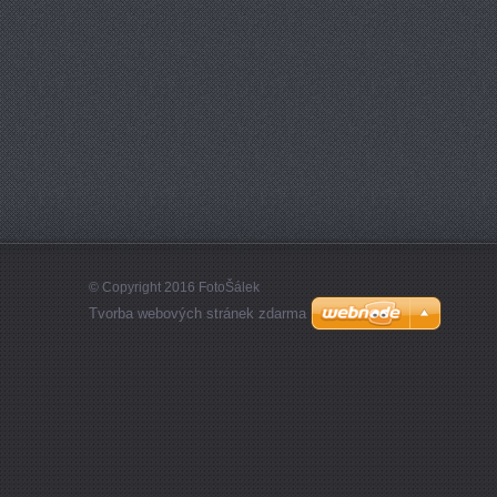
© Copyright 2016 FotoŠálek
Tvorba webových stránek zdarma