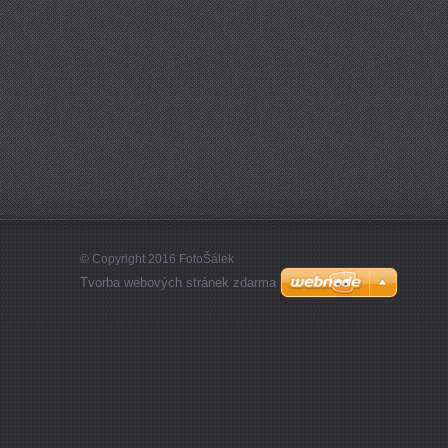
© Copyright 2016 FotoŠálek
Tvorba webových stránek zdarma