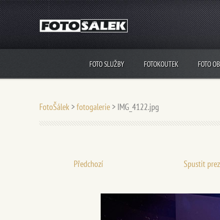
FOTO SLUŽBY
FOTOKOUTEK
FOTO O
FotoŠálek
>
fotogalerie
>
IMG_4122.jpg
Předchozí
Spustit pre