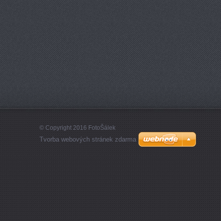
© Copyright 2016 FotoŠálek
Tvorba webových stránek zdarma