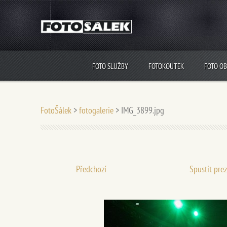
FOTO SLUŽBY
FOTOKOUTEK
FOTO O
FotoŠálek
>
fotogalerie
>
IMG_3899.jpg
Předchozí
Spustit pre