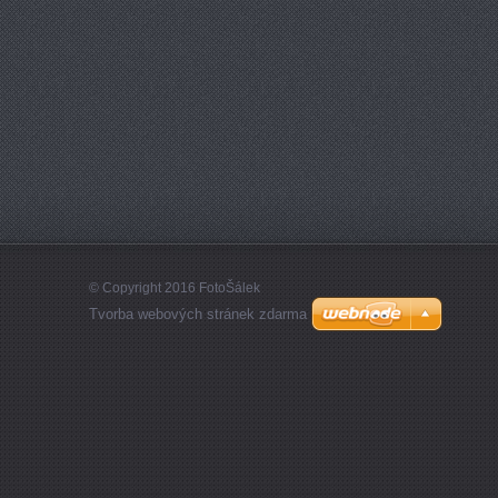
© Copyright 2016 FotoŠálek
Tvorba webových stránek zdarma