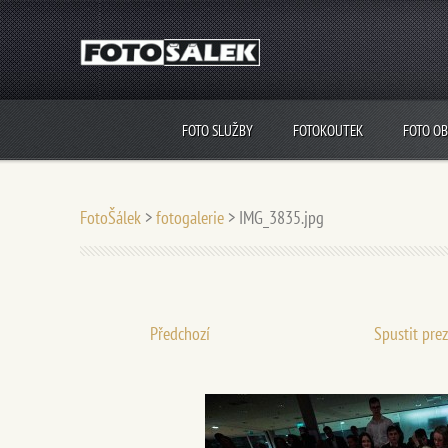
FOTO SLUŽBY
FOTOKOUTEK
FOTO O
FotoŠálek
>
fotogalerie
>
IMG_3835.jpg
Předchozí
Spustit pre