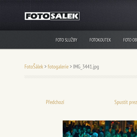
FOTO SLUŽBY
FOTOKOUTEK
FOTO O
FotoŠálek
>
fotogalerie
>
IMG_3441.jpg
Předchozí
Spustit pre