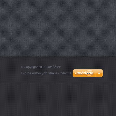
© Copyright 2016 FotoŠálek
Tvorba webových stránek zdarma