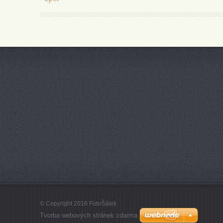
© Copyright 2016 FotoŠálek
Tvorba webových stránek zdarma