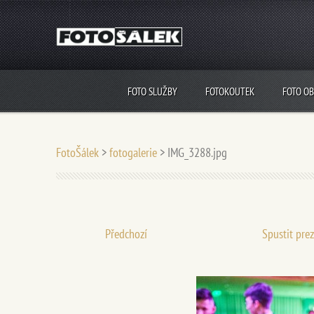
FOTO SLUŽBY
FOTOKOUTEK
FOTO O
FotoŠálek
>
fotogalerie
>
IMG_3288.jpg
Předchozí
Spustit pre