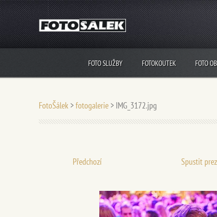
FOTO SLUŽBY
FOTOKOUTEK
FOTO O
FotoŠálek
>
fotogalerie
>
IMG_3172.jpg
Předchozí
Spustit pre