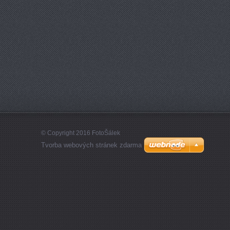
© Copyright 2016 FotoŠálek
Tvorba webových stránek zdarma