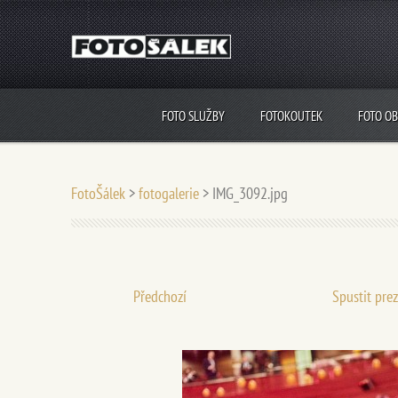
FOTO SLUŽBY
FOTOKOUTEK
FOTO O
FotoŠálek
>
fotogalerie
>
IMG_3092.jpg
Předchozí
Spustit pre