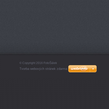
© Copyright 2016 FotoŠálek
Tvorba webových stránek zdarma