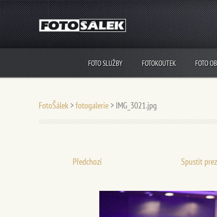
FOTO SLUŽBY
FOTOKOUTEK
FOTO O
FotoŠálek
>
fotogalerie
>
IMG_3021.jpg
Předchozí
Spustit pre