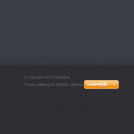
© Copyright 2016 FotoŠálek
Tvorba webových stránek zdarma