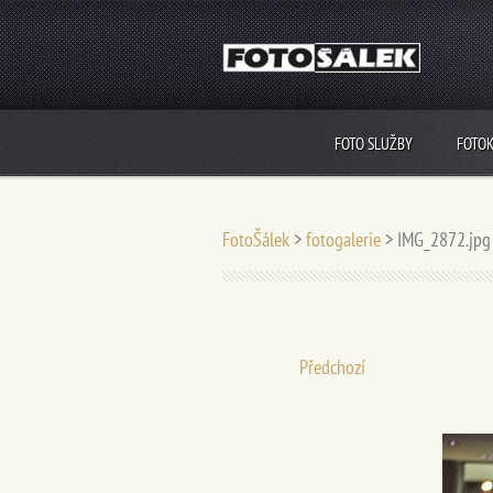
FOTO SLUŽBY
FOTO
FotoŠálek
>
fotogalerie
>
IMG_2872.jpg
Předchozí