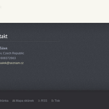
takt
 Šálek
ov, Czech Republic
: 608372663
sa
lek@sezn
am.cz
tránka
Mapa stránek
RSS
Tisk