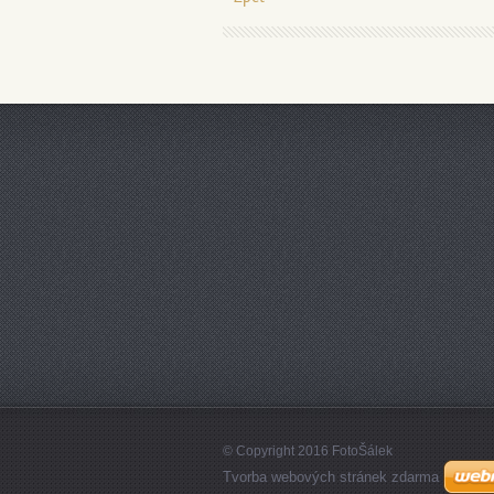
© Copyright 2016 FotoŠálek
Tvorba webových stránek zdarma