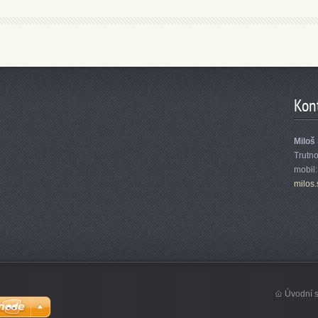
Kon
Miloš
Trutn
mobil
milos.
Úvodní s