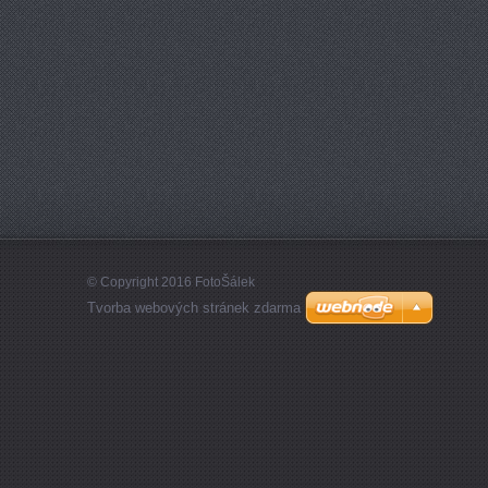
© Copyright 2016 FotoŠálek
Tvorba webových stránek zdarma