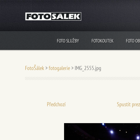
FOTO SLUŽBY
FOTOKOUTEK
FOTO O
FotoŠálek
>
fotogalerie
>
IMG_2555.jpg
Předchozí
Spustit pre