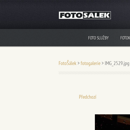
FOTO SLUŽBY
FOTO
FotoŠálek
>
fotogalerie
>
IMG_2529.jpg
Předchozí