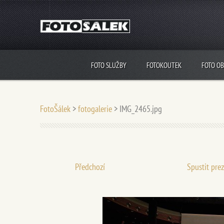
FOTO SLUŽBY
FOTOKOUTEK
FOTO O
FotoŠálek
>
fotogalerie
>
IMG_2465.jpg
Předchozí
Spustit pre