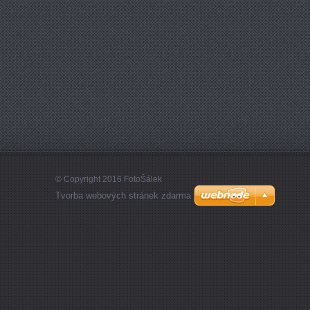
© Copyright 2016 FotoŠálek
Tvorba webových stránek zdarma