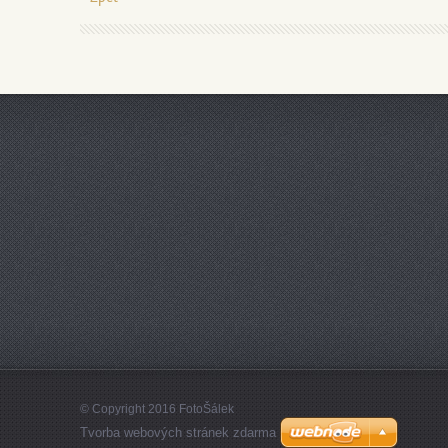
© Copyright 2016 FotoŠálek
Tvorba webových stránek zdarma