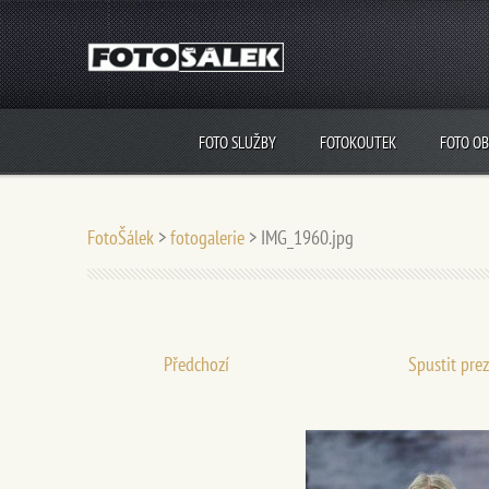
FOTO SLUŽBY
FOTOKOUTEK
FOTO O
FotoŠálek
>
fotogalerie
>
IMG_1960.jpg
Předchozí
Spustit pre